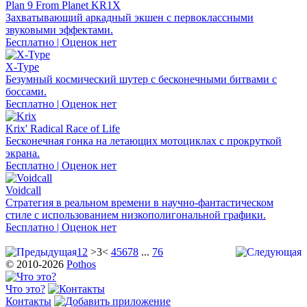
Plan 9 From Planet KR1X
Захватывающий аркадный экшен с первоклассными
звуковыми эффектами.
Бесплатно | Оценок нет
X-Type
Безумный космический шутер с бесконечными битвами с
боссами.
Бесплатно | Оценок нет
Krix' Radical Race of Life
Бесконечная гонка на летающих мотоциклах с прокруткой
экрана.
Бесплатно | Оценок нет
Voidcall
Стратегия в реальном времени в научно-фантастическом
стиле с использованием низкополигональной графики.
Бесплатно | Оценок нет
1
2
>3<
4
5
6
7
8
...
76
© 2010-2026
Pothos
Что это?
Контакты