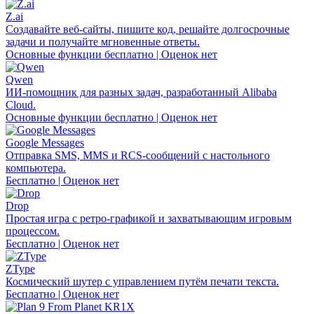
Z.ai
Создавайте веб-сайты, пишите код, решайте долгосрочные
задачи и получайте мгновенные ответы.
Основные функции бесплатно | Оценок нет
Qwen
ИИ-помощник для разных задач, разработанный Alibaba
Cloud.
Основные функции бесплатно | Оценок нет
Google Messages
Отправка SMS, MMS и RCS-сообщений с настольного
компьютера.
Бесплатно | Оценок нет
Drop
Простая игра с ретро-графикой и захватывающим игровым
процессом.
Бесплатно | Оценок нет
ZType
Космический шутер с управлением путём печати текста.
Бесплатно | Оценок нет