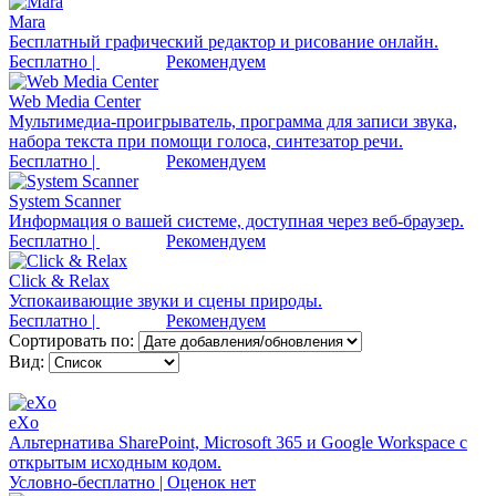
Mara
Бесплатный графический редактор и рисование онлайн.
Бесплатно |
Рекомендуем
Web Media Center
Мультимедиа-проигрыватель, программа для записи звука,
набора текста при помощи голоса, синтезатор речи.
Бесплатно |
Рекомендуем
System Scanner
Информация о вашей системе, доступная через веб-браузер.
Бесплатно |
Рекомендуем
Click & Relax
Успокаивающие звуки и сцены природы.
Бесплатно |
Рекомендуем
Сортировать по:
Вид:
eXo
Альтернатива SharePoint, Microsoft 365 и Google Workspace с
открытым исходным кодом.
Условно-бесплатно | Оценок нет