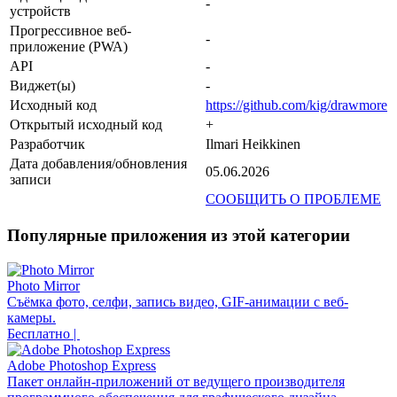
-
устройств
Прогрессивное веб-
-
приложение (PWA)
API
-
Виджет(ы)
-
Исходный код
https://github.com/kig/drawmore
Открытый исходный код
+
Разработчик
Ilmari Heikkinen
Дата добавления/обновления
05.06.2026
записи
СООБЩИТЬ О ПРОБЛЕМЕ
Популярные приложения из этой категории
Photo Mirror
Съёмка фото, селфи, запись видео, GIF-анимации с веб-
камеры.
Бесплатно |
Adobe Photoshop Express
Пакет онлайн-приложений от ведущего производителя