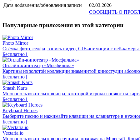
Дата добавления/обновления записи
02.03.2026
СООБЩИТЬ О ПРОБ
Популярные приложения из этой категории
Photo Mirror
Съёмка фото, селфи, запись видео, GIF-анимации с веб-камеры.
Бесплатно |
Онлайн-кинотеатр «Мосфильма»
Картины из золотой коллекции знаменитой киностудии абсолют
Бесплатно |
Smash Karts
Многопользовательская игра, в которой игроки гоняют на карта
Бесплатно |
Keyboard Heroes
Выберите песню и нажимайте клавиши на клавиатуре в нужное
Бесплатно |
Vectaria.io
Многопользовательская песочница, похожая на Minecraft. Копай