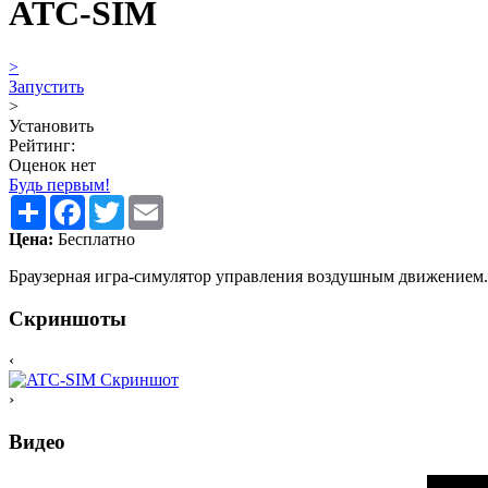
ATC-SIM
>
Запустить
>
Установить
Рейтинг:
Оценок нет
Будь первым!
Share
Facebook
Twitter
Email
Цена:
Бесплатно
Браузерная игра-симулятор управления воздушным движением.
Скриншоты
‹
›
Видео