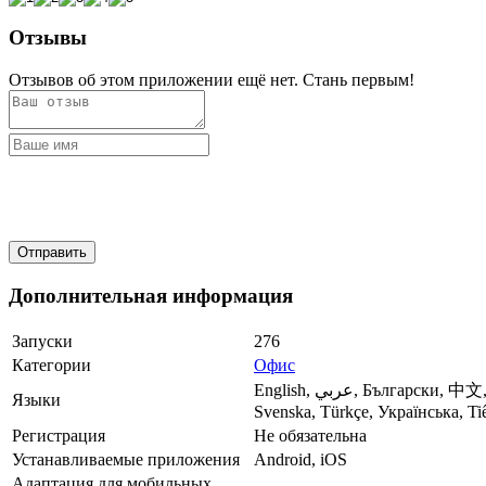
Отзывы
Отзывов об этом приложении ещё нет. Стань первым!
Дополнительная информация
Запуски
276
Категории
Офис
English, عربي, Български, 中文, Čeština, Dansk, Suomi, Français, Deutsch, Ελληνικά, עברית, Magyar, Indonesia, Norsk, Polski, Português, Română, Русский, Español,
Языки
Svenska, Türkçe, Українська, Ti
Регистрация
Не обязательна
Устанавливаемые приложения
Android, iOS
Адаптация для мобильных