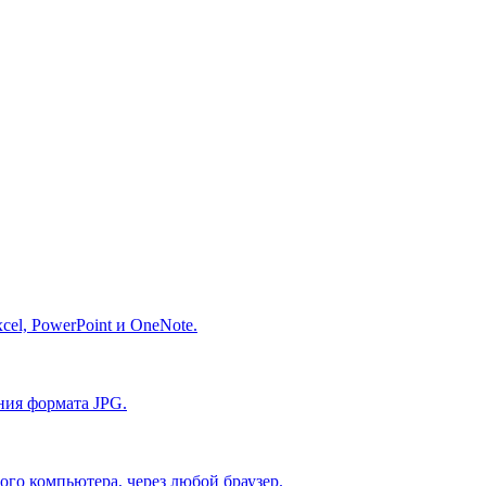
el, PowerPoint и OneNote.
ния формата JPG.
ого компьютера, через любой браузер.