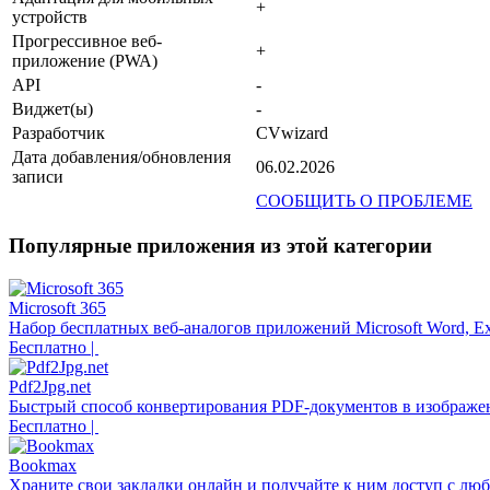
+
устройств
Прогрессивное веб-
+
приложение (PWA)
API
-
Виджет(ы)
-
Разработчик
CVwizard
Дата добавления/обновления
06.02.2026
записи
СООБЩИТЬ О ПРОБЛЕМЕ
Популярные приложения из этой категории
Microsoft 365
Набор бесплатных веб-аналогов приложений Microsoft Word, Exc
Бесплатно |
Pdf2Jpg.net
Быстрый способ конвертирования PDF-документов в изображе
Бесплатно |
Bookmax
Храните свои закладки онлайн и получайте к ним доступ с люб