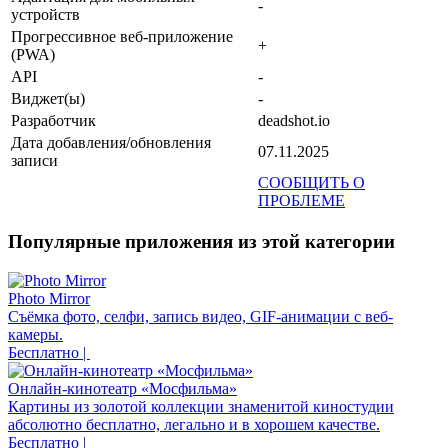
-
устройств
Прогрессивное веб-приложение
+
(PWA)
API
-
Виджет(ы)
-
Разработчик
deadshot.io
Дата добавления/обновления
07.11.2025
записи
СООБЩИТЬ О
ПРОБЛЕМЕ
Популярные приложения из этой категории
Photo Mirror
Съёмка фото, селфи, запись видео, GIF-анимации с веб-
камеры.
Бесплатно |
Онлайн-кинотеатр «Мосфильма»
Картины из золотой коллекции знаменитой киностудии
абсолютно бесплатно, легально и в хорошем качестве.
Бесплатно |