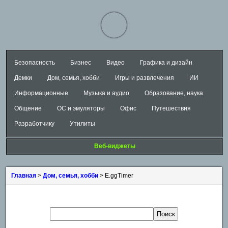
Безопасность
Бизнес
Видео
Графика и дизайн
Демки
Дом, семья, хобби
Игры и развлечения
ИИ
Информационные
Музыка и аудио
Образование, наука
Общение
ОС и эмуляторы
Офис
Путешествия
Разработчику
Утилиты
Веб-виджеты
Главная
>
Дом, семья, хобби
> E.ggTimer